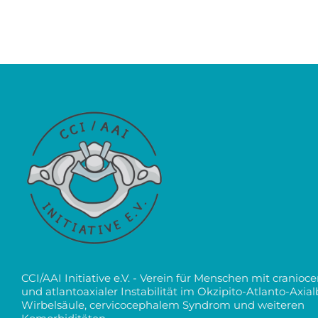
CCI/AAI Initiative e.V. - Verein für Menschen mit cranioce
und atlantoaxialer Instabilität im Okzipito-Atlanto-Axia
Wirbelsäule, cervicocephalem Syndrom und weiteren