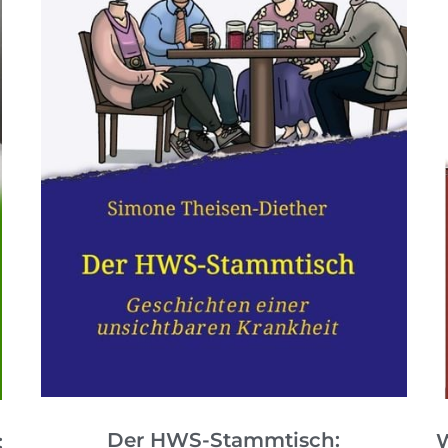
Der HWS-Stammtisch:
W
: