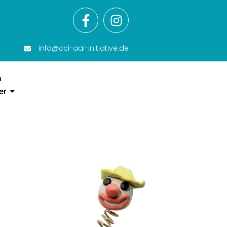
info@cci-aai-initiative.de
n
er