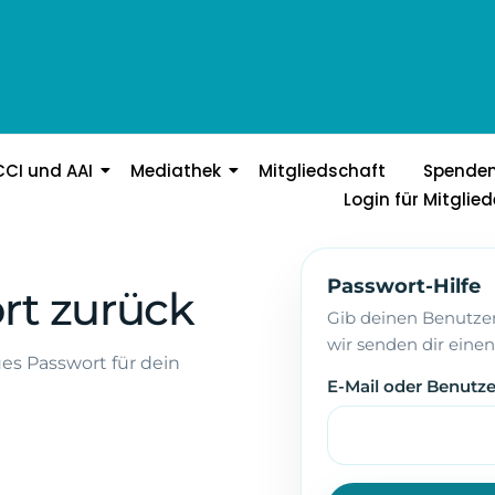
CCI und AAI
Mediathek
Mitgliedschaft
Spende
Login für Mitglied
Passwort-Hilfe
rt zurück
Gib deinen Benutze
wir senden dir eine
es Passwort für dein
E-Mail oder Benut