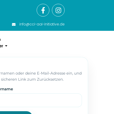
info@cci-aai-initiative.de
n
er
rnamen oder deine E-Mail-Adresse ein, und
n sicheren Link zum Zurücksetzen.
zername